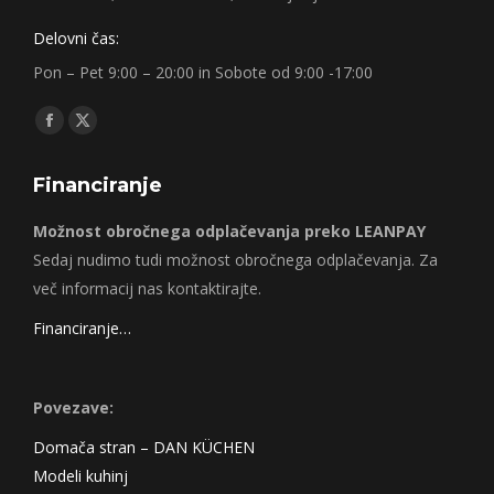
Delovni čas:
Pon – Pet 9:00 – 20:00 in Sobote od 9:00 -17:00
Find us on:
Facebook
X
page
page
Financiranje
opens
opens
in
in
Možnost obročnega odplačevanja preko LEANPAY
new
new
Sedaj nudimo tudi možnost obročnega odplačevanja. Za
window
window
več informacij nas kontaktirajte.
Financiranje…
Povezave:
Domača stran – DAN KÜCHEN
Modeli kuhinj