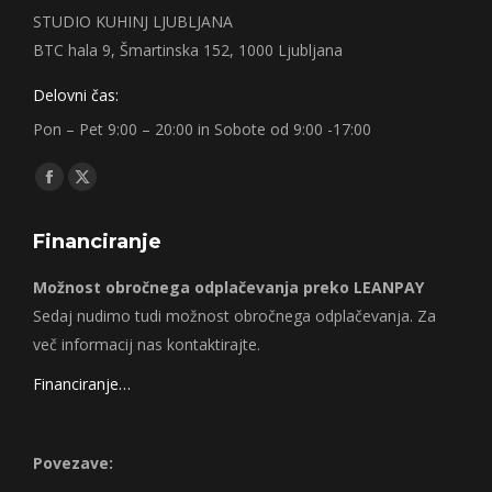
STUDIO KUHINJ LJUBLJANA
BTC hala 9, Šmartinska 152, 1000 Ljubljana
Delovni čas:
Pon – Pet 9:00 – 20:00 in Sobote od 9:00 -17:00
Find us on:
Facebook
X
page
page
Financiranje
opens
opens
in
in
Možnost obročnega odplačevanja preko LEANPAY
new
new
Sedaj nudimo tudi možnost obročnega odplačevanja. Za
window
window
več informacij nas kontaktirajte.
Financiranje…
Povezave: