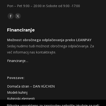
Pon – Pet 9:00 – 20:00 in Sobote od 9:00 -17:00
Find us on:
Facebook
X
page
page
Financiranje
opens
opens
in
in
Možnost obročnega odplačevanja preko LEANPAY
new
new
Sedaj nudimo tudi možnost obročnega odplačevanja. Za
window
window
več informacij nas kontaktirajte.
Financiranje…
Povezave:
Domača stran – DAN KÜCHEN
Modeli kuhinj
Kuhinjski elementi
Akcije
Piškotke uporabljamo za zagotovitev najboljše izkušnje na naši