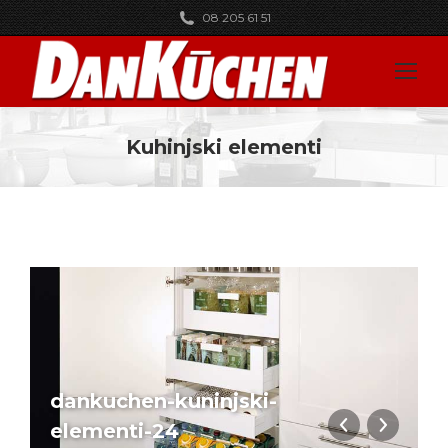
08 205 61 51
Kuhinjski elementi
You are here:
dankuchen-kuninjski-
elementi-24