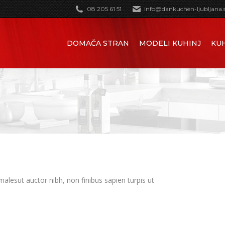
08 205 61 51
info@dankuchen-ljubljana.s
DOMAČA STRAN
MODELI KUHINJ
KUH
 malesut auctor nibh, non finibus sapien turpis ut