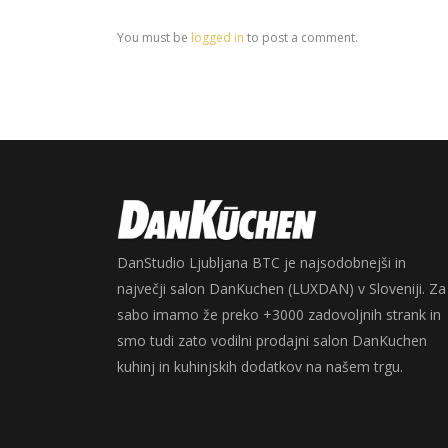
You must be
logged in
to post a comment.
DanStudio Ljubljana BTC je najsodobnejši in
največji salon DanKuchen (LUXDAN) v Sloveniji. Za
sabo imamo že preko +3000 zadovoljnih strank in
smo tudi zato vodilni prodajni salon DanKuchen
kuhinj in kuhinjskih dodatkov na našem trgu.