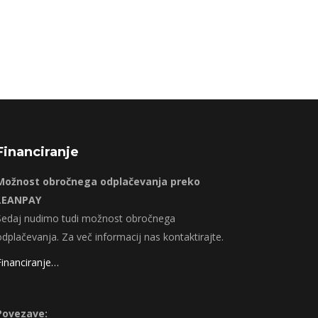
Financiranje
Možnost obročnega odplačevanja preko
LEANPAY
Sedaj nudimo tudi možnost obročnega
odplačevanja. Za več informacij nas kontaktirajte.
Financiranje…
Povezave: